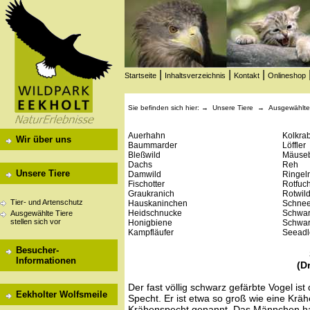
|
|
|
Startseite
Inhaltsverzeichnis
Kontakt
Onlineshop
Sie befinden sich hier: →
Unsere Tiere
→
Ausgewählte 
Auerhahn
Kolkra
Wir über uns
Baummarder
Löffler
Bleßwild
Mäuse
Dachs
Reh
Unsere Tiere
Damwild
Ringeln
Fischotter
Rotfuc
Graukranich
Rotwil
Tier- und Artenschutz
Hauskaninchen
Schnee
Heidschnucke
Schwar
Ausgewählte Tiere
stellen sich vor
Honigbiene
Schwar
Kampfläufer
Seeadl
Besucher-
Informationen
(D
Der fast völlig schwarz gefärbte Vogel is
Eekholter Wolfsmeile
Specht. Er ist etwa so groß wie eine Krä
Krähenspecht genannt. Das Männchen ha