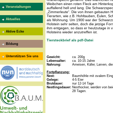
Weibchen einen roten Fleck am Hinterkop
Veranstaltungen
auffallend hell und lang. Die Schwarzspec
„Zimmerleute“. Die von ihnen gebauten 
Tierarten, wie z.B. Hohltauben, Eulen, S
Aktuelles
als Wohnung. Um 1900 war der Schwarzs
Holstein sehr selten, doch die jetzige Fo
ihm entgegen, so dass er heutzutage in 
Aktive Ecke
Holsteins wieder anzutreffen ist.
Tiersteckbrief als pdf-Datei
Bildung
Unterstützen Sie uns
Gewicht:
ca. 200g
Lebensalter:
ca. 10-15 Jahre
Nahrung:
Ameisen, Käfer, Larven, di
Fortpflanzung:
Nest:
Baumhöhle mit ovalem Ein
Gelege:
4-5 Eier
Brutdauer:
nur 12-14 Tage
Nestlingsdauer:
Nesthocker, werden von beid
28 Tagen.