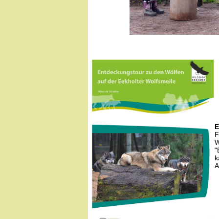
E
F
W
"
k
A