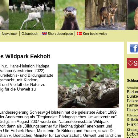
|
|
|
|
Newsletter
Gästebuch
Short description
Kort beskrivelse
s Wildpark Eekholt
 h.c. Hans-Heinrich Hatlapa
Hatlapa (verstorben 2022)
turerlebnis- und Bildungsstätte
 gemacht, mit Kindern,
Schlag
und Vielfalt der Natur zu
Aktuelle
g für die Umwelt zu
Bildu
Dunke
Falkne
Famili
Flugv
Landesregierung Schleswig-Holstein hat die geleistete Arbeit 1999
Führung
der Anerkennung als "Regionales Pädagogisches Umweltzentrum"
Grillplä
rdigt: im August 2007 wurde die Naturerlebnisstätte Wildpark
Hirs
olt dann als „Bildungspartner für Nachhaltigkeit“ anerkannt und
Kinder
h Ute Erdsiek-Rave, Ministerin für Bildung und Frauen, sowie Dr.
Lebe
stian v. Boetticher, Minister für Landwirtschaft, Umwelt und ländliche