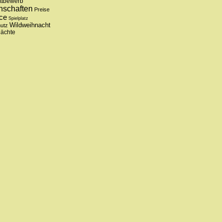
ttbewerb
nschaften
Preise
ce
Spielplatz
Wildweihnacht
hutz
nächte