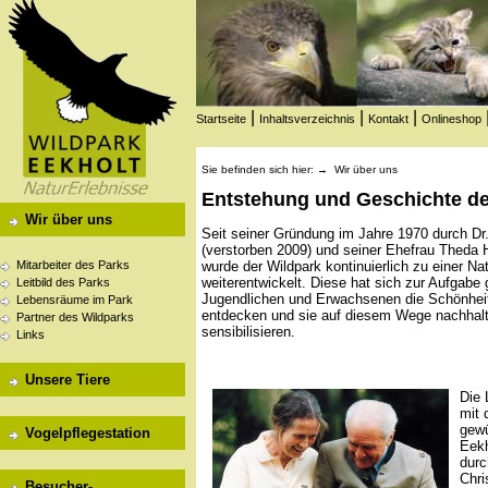
|
|
|
Startseite
Inhaltsverzeichnis
Kontakt
Onlineshop
Sie befinden sich hier: →
Wir über uns
Entstehung und Geschichte de
Wir über uns
Seit seiner Gründung im Jahre 1970 durch Dr.
(verstorben 2009) und seiner Ehefrau Theda 
wurde der Wildpark kontinuierlich zu einer Na
Mitarbeiter des Parks
weiterentwickelt. Diese hat sich zur Aufgabe
Leitbild des Parks
Jugendlichen und Erwachsenen die Schönheit 
Lebensräume im Park
entdecken und sie auf diesem Wege nachhalti
Partner des Wildparks
sensibilisieren.
Links
Unsere Tiere
Die 
mit 
gewü
Vogelpflegestation
Eekh
durc
Chri
Besucher-