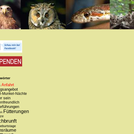
wörter
Anfahrt
s
ngsangebot
l-Munkel-Nächte
r sein
enfreundlich
orführungen
Fütterungen
en
tze
chbrunft
geburtstage
nsräume