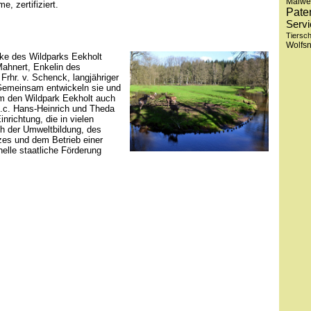
Malwe
e, zertifiziert.
Pate
Servi
Tiersc
Wolfs
ke des Wildparks Eekholt
Mahnert, Enkelin des
rhr. v. Schenck, langjähriger
 Gemeinsam entwickeln sie und
m den Wildpark Eekholt auch
h.c. Hans-Heinrich und Theda
inrichtung, die in vielen
h der Umweltbildung, des
es und dem Betrieb einer
nelle staatliche Förderung