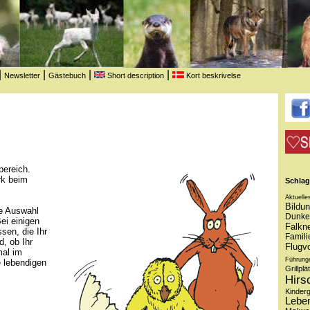
|
|
|
|
Newsletter
Gästebuch
Short description
Kort beskrivelse
bereich.
rk beim
Schlag
Aktuelle
Bildu
ne Auswahl
Dunke
ei einigen
Falkne
sen, die Ihr
Famili
d, ob Ihr
Flugv
mal im
Führung
e lebendigen
Grillplä
Hirs
Kinder
Lebe