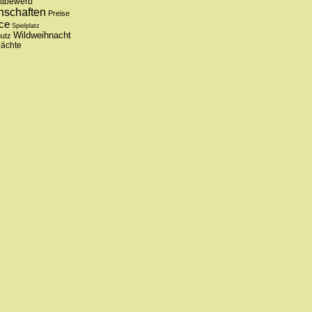
ttbewerb
nschaften
Preise
ce
Spielplatz
Wildweihnacht
hutz
nächte