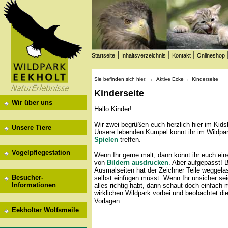
|
|
|
Startseite
Inhaltsverzeichnis
Kontakt
Onlineshop
Sie befinden sich hier: →
Aktive Ecke
→
Kinderseite
Kinderseite
Wir über uns
Hallo Kinder!
Wir zwei begrüßen euch herzlich hier im Kids
Unsere Tiere
Unsere lebenden Kumpel könnt ihr im Wildpa
Spielen
treffen.
Vogelpflegestation
Wenn Ihr gerne malt, dann könnt ihr euch ei
von
Bildern ausdrucken
. Aber aufgepasst! B
Ausmalseiten hat der Zeichner Teile weggelas
Besucher-
selbst einfügen müsst. Wenn Ihr unsicher sei
Informationen
alles richtig habt, dann schaut doch einfach 
wirklichen Wildpark vorbei und beobachtet di
Vorlagen.
Eekholter Wolfsmeile