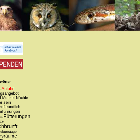
wörter
Anfahrt
s
ngsangebot
l-Munkel-Nächte
r sein
enfreundlich
orführungen
Fütterungen
en
tze
chbrunft
geburtstage
nsräume