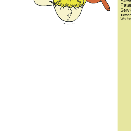
Malwe
Pate
Servi
Tiersc
Wolfs