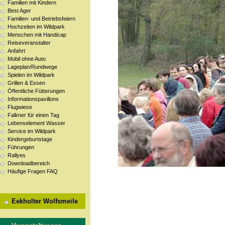
Familien mit Kindern
Best Ager
Familien- und Betriebsfeiern
Hochzeiten im Wildpark
Menschen mit Handicap
Reiseveranstalter
Anfahrt
Mobil ohne Auto
Lageplan/Rundwege
Spielen im Wildpark
Grillen & Essen
Öffentliche Fütterungen
Informationspavillons
Flugwiese
Falkner für einen Tag
Lebenselement Wasser
Service im Wildpark
Kindergeburtstage
Führungen
Rallyes
Downloadbereich
Häufige Fragen FAQ
Eekholter Wolfsmeile