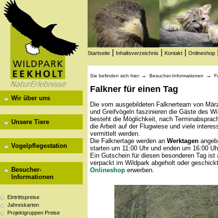
|
|
|
Startseite
Inhaltsverzeichnis
Kontakt
Onlineshop
Sie befinden sich hier: →
Besucher-Informationen
→
F
Falkner für einen Tag
Wir über uns
Die vom ausgebildeten Falknerteam von März 
und Greifvögeln faszinieren die Gäste des W
besteht die Möglichkeit, nach Terminabsprach
Unsere Tiere
die Arbeit auf der Flugwiese und viele intere
vermittelt werden.
Die Falknertage werden an
Werktagen
angebo
Vogelpflegestation
starten um 11:00 Uhr und enden um 16:00 Uhr
Ein Gutschein für diesen besonderen Tag ist 
verpackt im Wildpark abgeholt oder geschic
Besucher-
Onlineshop
erwerben.
Informationen
Eintrittspreise
Jahreskarten
Projektgruppen Preise