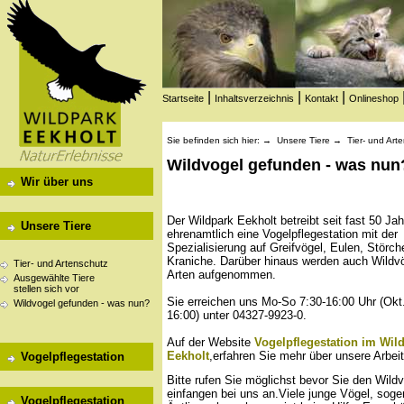
|
|
|
Startseite
Inhaltsverzeichnis
Kontakt
Onlineshop
Sie befinden sich hier: →
Unsere Tiere
→
Tier- und Art
Wildvogel gefunden - was nun
Wir über uns
Der Wildpark Eekholt betreibt seit fast 50 Ja
Unsere Tiere
ehrenamtlich eine Vogelpflegestation mit der
Spezialisierung auf Greifvögel, Eulen, Störch
Kraniche. Darüber hinaus werden auch Wildvö
Tier- und Artenschutz
Arten aufgenommen.
Ausgewählte Tiere
stellen sich vor
Sie erreichen uns Mo-So 7:30-16:00 Uhr (Okt
Wildvogel gefunden - was nun?
16:00) unter 04327-9923-0.
Auf der Website
Vogelpflegestation im Wil
Eekholt
,erfahren Sie mehr über unsere Arbeit
Vogelpflegestation
Bitte rufen Sie möglichst bevor Sie den Wild
einfangen bei uns an.Viele junge Vögel, sog
Vogelpflegestation