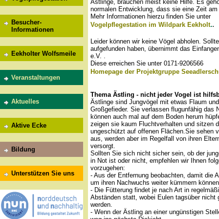
Ästlinge, brauchen meist keine Hilfe. Es gehör
normalen Entwicklung, dass sie eine Zeit am 
Mehr Informationen hierzu finden Sie unter
Besucher-
.
.
Vogelpflegestation im Wildpark Eekholt
Informationen
Leider können wir keine Vögel abholen. Sollt
aufgefunden haben, übernimmt das Einfangen
Eekholter Wolfsmeile
e.V. .
Diese erreichen Sie unter 0171-9206566
Homepage der Projektgruppe Seeadlersch
Veranstaltungen
Thema Ästling - nicht jeder Vogel ist hilfs
Aktuelles
Ästlinge sind Jungvögel mit etwas Flaum un
Großgefieder. Sie verlassen flugunfähig das 
können auch mal auf dem Boden herum hüpfe
zeigen sie kaum Fluchtverhalten und sitzen 
Aktive Ecke
ungeschützt auf offenen Flächen.Sie sehen 
aus, werden aber im Regelfall von ihren Elter
versorgt.
Bildung
Sollten Sie sich nicht sicher sein, ob der jun
in Not ist oder nicht, empfehlen wir Ihnen f
vorzugehen:
Unterstützen Sie uns
- Aus der Entfernung beobachten, damit die A
um ihren Nachwuchs weiter kümmern können
- Die Fütterung findet je nach Art in regelmäß
Abständen statt, wobei Eulen tagsüber nicht g
werden.
- Wenn der Ästling an einer ungünstigen Stell